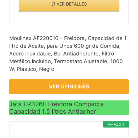
antisalpicaduras para
🛒 VER DETALLES
quemaduras.
evitar las molestas
salpicaduras durante la
fritura además la tapa
dispone de una gran
Moulinex AF220010 - Freidora, Capacidad de 1
ventana transparente
litro de Aceite, para Unos 600 gr de Comida,
para vigilar el cocinado.
Acero Inoxidable, Bol Antiadherente, Filtro
?Características
Metálico Incluido, Termostato Ajustable, 1000
adicionales?Cesta de
W, Plástico, Negro
fritura de acero
inoxidable con mango de
VER OPINIONES
toque frío, desmontable y
apta para la limpieza en
lavavajillas, piloto
Jata FR326E Freidora Compacta
Capacidad 1,5 litros Antiadher
luminoso indicador de
encendido y de que el
AMAZON
aceite ha alcanzado la
temperatura óptima.