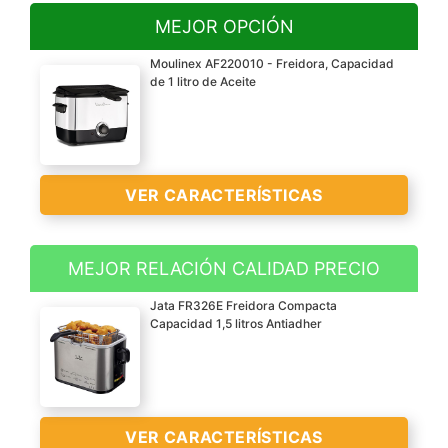
MEJOR OPCIÓN
Moulinex AF220010 - Freidora, Capacidad
de 1 litro de Aceite
VER CARACTERÍSTICAS
MEJOR RELACIÓN CALIDAD PRECIO
Capacidad para 1 litro de
Jata FR326E Freidora Compacta
aceite, 600 gr de
Capacidad 1,5 litros Antiadher
alimentos
Potencia de 1000 W
regulable a través de
termostato con indicador
VER CARACTERÍSTICAS
de temperatura hasta 190