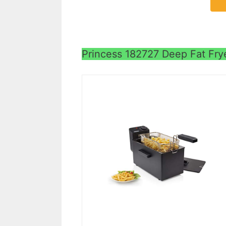
Princess 182727 Deep Fat Fryer