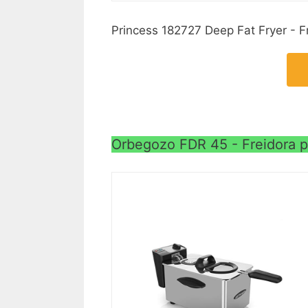
Princess 182727 Deep Fat Fryer - Fr
Orbegozo FDR 45 - Freidora pr