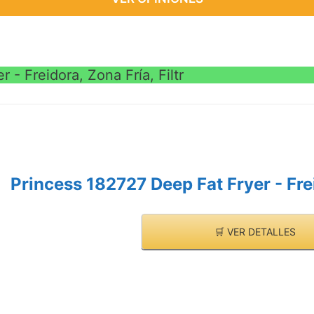
 - Freidora, Zona Fría, Filtr
Princess 182727 Deep Fat Fryer - Frei
🛒 VER DETALLES