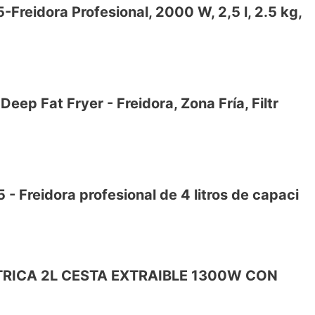
Freidora Profesional, 2000 W, 2,5 l, 2.5 kg,
a
eep Fat Fryer - Freidora, Zona Fría, Filtr
a
- Freidora profesional de 4 litros de capaci
y tentempiés gracias al volumen de 3 litros
gas y mantiene el aceite mucho más limpio
l filtro de aceite de seguridad que evita
VE
TRICA 2L CESTA EXTRAIBLE 1300W CON
s para el lavavajillas
 con capacidad de 4 litros