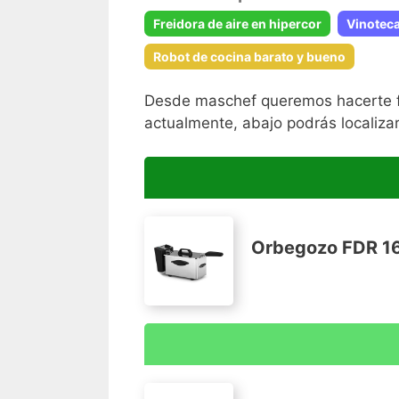
Freidora de aire en hipercor
Vinotec
Robot de cocina barato y bueno
Desde maschef queremos hacerte fác
actualmente, abajo podrás localiza
Orbegozo FDR 16 
Capacidad 1,5 litros
Termostato regulable