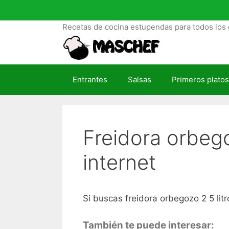
S
a
Recetas de cocina estupendas para todos los 
l
t
a
r
Entrantes
Salsas
Primeros platos
a
l
c
o
Freidora orbeg
n
t
internet
e
n
i
d
Si buscas freidora orbegozo 2 5 litro
o
También te puede interesar: