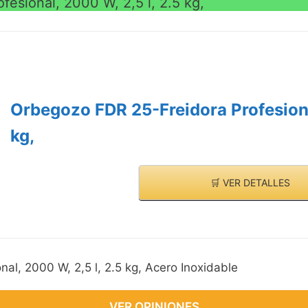
esional, 2000 W, 2,5 l, 2.5 kg,
Orbegozo FDR 25-Freidora Profesional
kg,
🛒 VER DETALLES
al, 2000 W, 2,5 l, 2.5 kg, Acero Inoxidable
VER OPINIONES