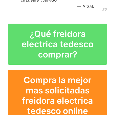
Arzak
¿Qué freidora
electrica tedesco
comprar?
Compra la mejor
mas solicitadas
freidora electrica
tedesco online