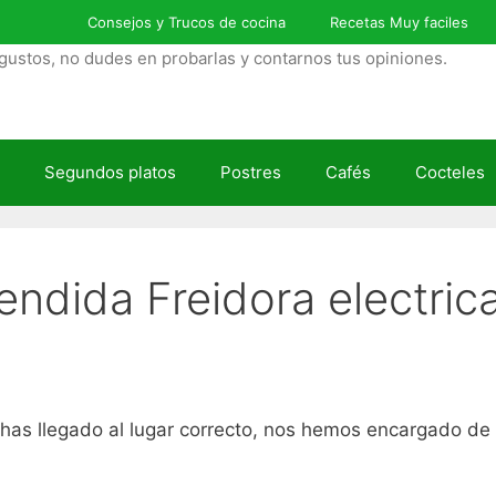
Consejos y Trucos de cocina
Recetas Muy faciles
gustos, no dudes en probarlas y contarnos tus opiniones.
Segundos platos
Postres
Cafés
Cocteles
ndida Freidora electrica
ps, has llegado al lugar correcto, nos hemos encargado de