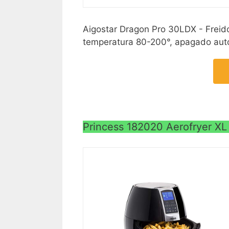
Aigostar Dragon Pro 30LDX - Freidor
temperatura 80-200°, apagado auto
Princess 182020 Aerofryer XL 