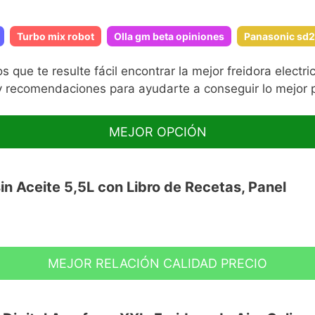
Turbo mix robot
Olla gm beta opiniones
Panasonic sd
te resulte fácil encontrar la mejor freidora electrica
 recomendaciones para ayudarte a conseguir lo mejor p
MEJOR OPCIÓN
in Aceite 5,5L con Libro de Recetas, Panel
MEJOR RELACIÓN CALIDAD PRECIO
 1700W?Suficientemente grande con la
la vez. Óptimo para reuniones familiares o
es para obtener una gran capacidad de