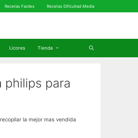
Recetas Faciles
Recetas Dificultad Media
Licores
Tienda
 philips para
 recopilar la mejor mas vendida