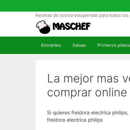
S
a
Recetas de cocina estupendas para todos los 
l
t
a
r
Entrantes
Salsas
Primeros platos
a
l
c
o
La mejor mas ve
n
t
comprar online
e
n
i
d
Si quieres freidora electrica phili
o
freidora electrica philips