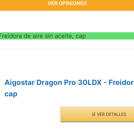
VER OPINIONES
reidora de aire sin aceite, cap
Aigostar Dragon Pro 30LDX - Freidora
cap
🛒 VER DETALLES