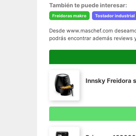
También te puede interesar:
Freidoras makro
Tostador industrial
Desde www.maschef.com deseamos que 
podrás encontrar además reviews y
Innsky Freidora s
?Gran capacidad de 5,5L y potencia de
que podrás cocinar hasta 10 raciones a 
de amigos. Sus medidas la hacen ideal