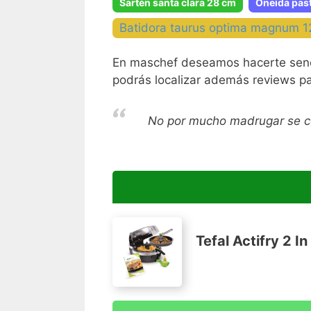
Sartén santa clara 28 cm
Oneida past
Batidora taurus optima magnum 
En maschef deseamos hacerte sencill
podrás localizar además reviews pa
No por mucho madrugar se 
Tefal Actifry 2 I