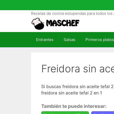
S
a
Recetas de cocina estupendas para todos los 
l
t
a
r
Entrantes
Salsas
Primeros platos
a
l
c
o
Freidora sin ac
n
t
e
n
Si buscas freidora sin aceite tefal
i
freidora sin aceite tefal 2 en 1
d
o
También te puede interesar: