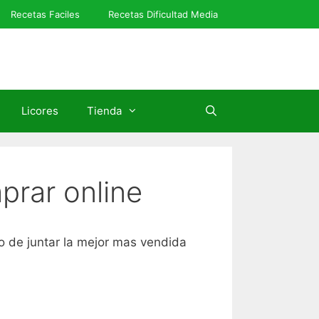
Recetas Faciles
Recetas Dificultad Media
Licores
Tienda
mprar online
do de juntar la mejor mas vendida