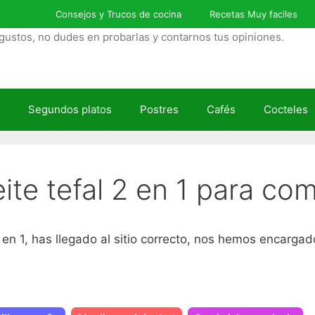
Consejos y Trucos de cocina
Recetas Muy faciles
gustos, no dudes en probarlas y contarnos tus opiniones.
Segundos platos
Postres
Cafés
Cocteles
eite tefal 2 en 1 para co
 2 en 1, has llegado al sitio correcto, nos hemos encarga