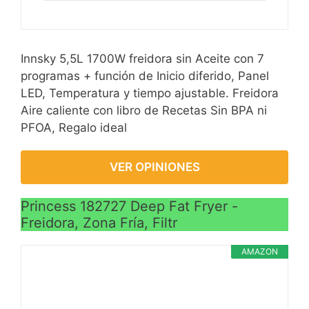
mientras que otroas
gracias a su tamaño
freidoras le requiere
compacto.
apagarlo primero o
La cesta de freír es
extraer la cesta
Innsky 5,5L 1700W freidora sin Aceite con 7
desmontable y tiene un
programas + función de Inicio diferido, Panel
?Marco cuadrado y
mango de tacto frío para
LED, Temperatura y tiempo ajustable. Freidora
material de nivel
controlar el proceso de
Aire caliente con libro de Recetas Sin BPA ni
alimentario?Su estructura
fritura y evitar
PFOA, Regalo ideal
cuadrada aprovecha al
quemaduras.
máximo las esquinas y los
lados de la cocina o mesa
VER OPINIONES
de comedor, ocupando el
mínimo espacio. La
Princess 182727 Deep Fat Fryer -
carcasa exterior está
Freidora, Zona Fría, Filtr
fabricada en acero
inoxidable, más resistente
AMAZON
que otras freidora. La
pared interior también
está hecha de acero