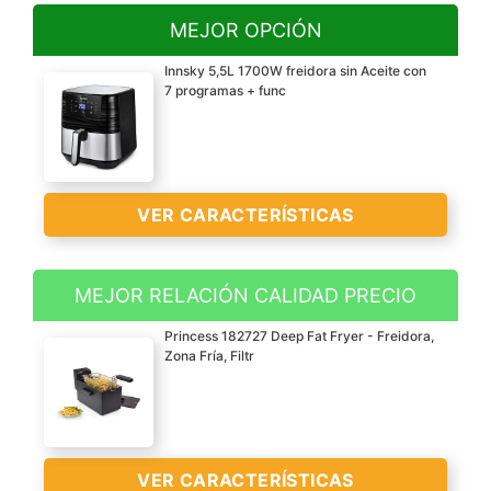
MEJOR OPCIÓN
Innsky 5,5L 1700W freidora sin Aceite con
7 programas + func
VER CARACTERÍSTICAS
MEJOR RELACIÓN CALIDAD PRECIO
?Gran capacidad de 5.5L
Princess 182727 Deep Fat Fryer - Freidora,
y 1700W de potencia?
Zona Fría, Filtr
Esta freidora de aire es
óptima para familias
grandes más de 4
personas y puede
VER CARACTERÍSTICAS
preparar una gran