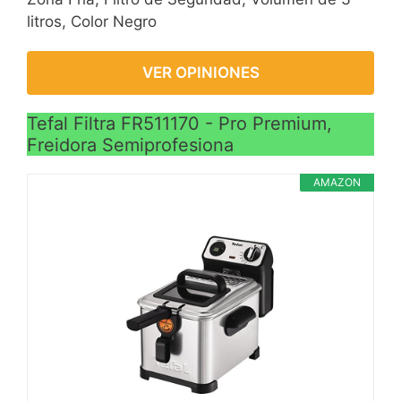
litros, Color Negro
VER OPINIONES
Tefal Filtra FR511170 - Pro Premium,
Freidora Semiprofesiona
AMAZON