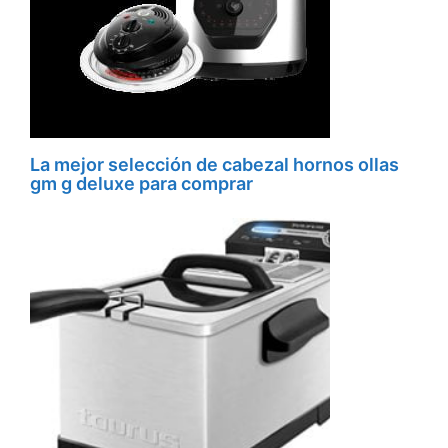
La mejor selección de cabezal hornos ollas
gm g deluxe para comprar