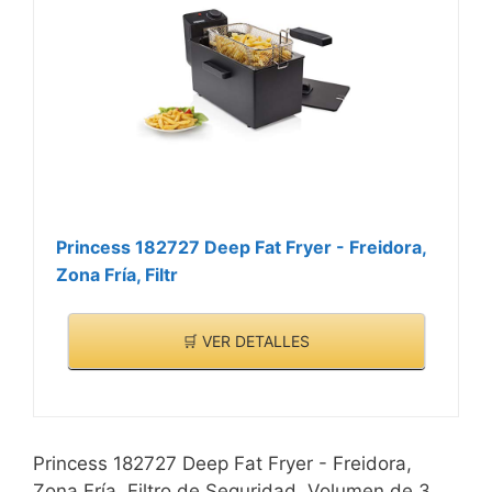
inoxidable que, en
comparación con otros
modelos de plástico,
minimiza el sabor liberado
durante el calentamiento.
Todo el material usado es
de livel alimentario, libre
de BPA y PFOA
Princess 182727 Deep Fat Fryer - Freidora,
Zona Fría, Filtr
🛒 VER DETALLES
Princess 182727 Deep Fat Fryer - Freidora,
Zona Fría, Filtro de Seguridad, Volumen de 3