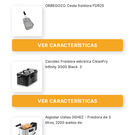
VER
automática
ORBEGOZO. Cesta freidora FDR25
CARACTERÍSTICAS
Su cuerpo de acero
>
inoxidable facilita su
limpieza y cuidado
VER CARACTERÍSTICAS
Cecotec Freidora eléctrica CleanFry
Infinity 3000 Black. 3
VER
cesta freidora orbegozo
CARACTERÍSTICAS
FDR25
>
Medidas 195x142x85
VER CARACTERÍSTICAS
Aigostar Ushas 30HEZ - Freidora de 3
litros, 2200 watios de
VER
Freidora de alta gama