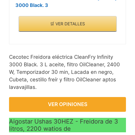
3000 Black. 3
🛒 VER DETALLES
Cecotec Freidora eléctrica CleanFry Infinity
3000 Black. 3 L aceite, filtro OilCleaner, 2400
W, Temporizador 30 min, Lacada en negro,
Cubeta, cestillo freír y filtro OilCleaner aptos
lavavajillas.
VER OPINIONES
Aigostar Ushas 30HEZ - Freidora de 3
litros, 2200 watios de