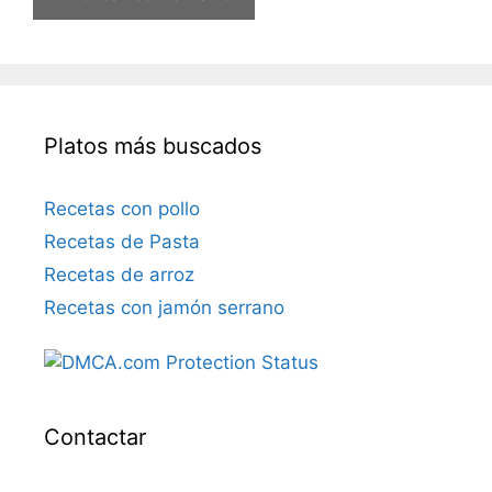
t
r
ó
n
i
Platos más buscados
c
o
Recetas con pollo
Recetas de Pasta
Recetas de arroz
Recetas con jamón serrano
Contactar