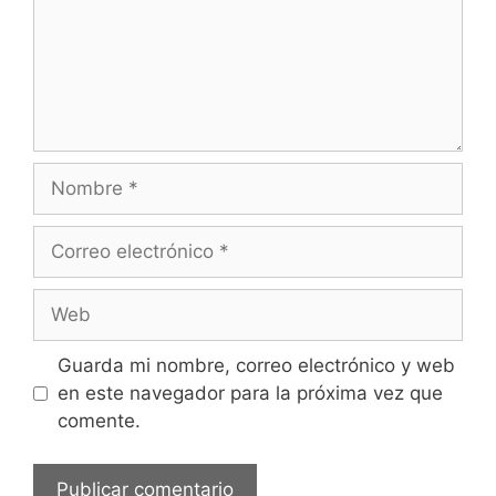
e
n
t
a
r
i
o
N
o
m
C
b
o
r
r
W
e
r
e
e
b
Guarda mi nombre, correo electrónico y web
o
en este navegador para la próxima vez que
e
comente.
l
e
c