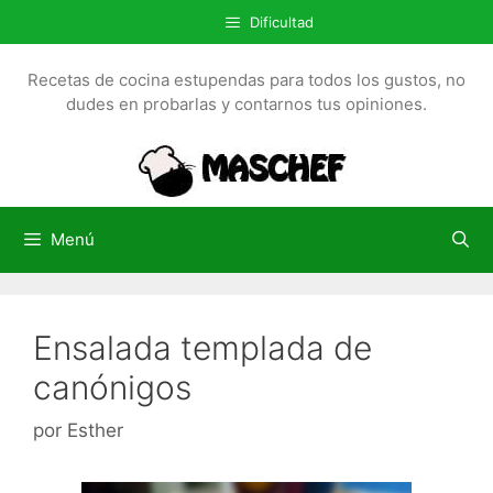
S
Dificultad
a
l
Recetas de cocina estupendas para todos los gustos, no
t
dudes en probarlas y contarnos tus opiniones.
a
r
a
l
c
Menú
o
n
t
Ensalada templada de
e
n
canónigos
i
d
por
Esther
o