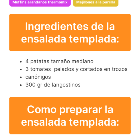
Muffins arandanos thermomix
Mejillones a la parrilla
Ingredientes de la
ensalada templada:
4 patatas tamaño mediano
3 tomates pelados y cortados en trozos
canónigos
300 gr de langostinos
Como preparar la
ensalada templada: