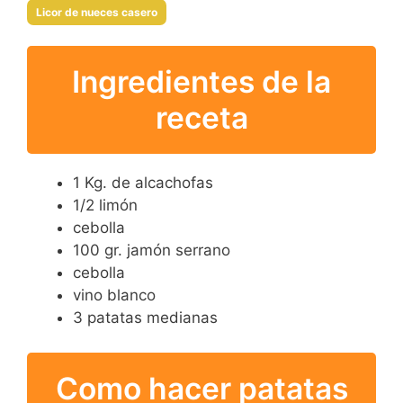
Licor de nueces casero
Ingredientes de la
receta
1 Kg. de alcachofas
1/2 limón
cebolla
100 gr. jamón serrano
cebolla
vino blanco
3 patatas medianas
Como hacer patatas