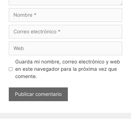
i
o
N
o
m
C
b
o
r
r
W
e
r
e
e
b
Guarda mi nombre, correo electrónico y web
o
en este navegador para la próxima vez que
e
comente.
l
e
c
t
r
ó
n
i