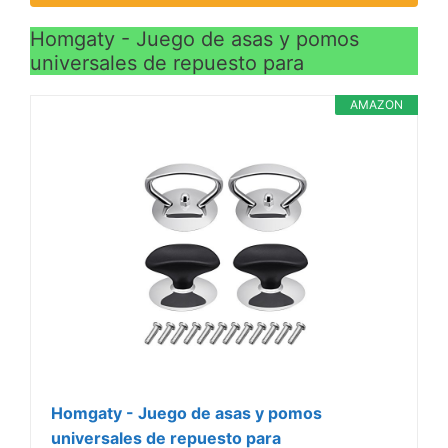
tapas calientes quemen
Homgaty - Juego de asas y pomos
sus manos. El mango es
universales de repuesto para
fuerte y ergonómico para
un fácil agarre. Diseño de
AMAZON
aspecto único, cómodo
de agarre. Muy fácil de
limpiar, después de
usarlo, puedes usar
fácilmente un paño
húmedo para limpiarlo.
Homgaty - Juego de asas y pomos
universales de repuesto para