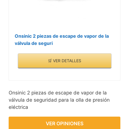
a muchos modelos de
>
ollas a presión, sin
necesidad de
preocuparse de que no
sea adecuado.
Onsinic 2 piezas de escape de vapor de la
El flotador y el sellador
válvula de seguri
son parte de la tapa de la
olla a presión, y son
esenciales para que
🛒 VER DETALLES
funcione la olla a presión.
Onsinic 2 piezas de escape de vapor de la
válvula de seguridad para la olla de presión
eléctrica
VER OPINIONES