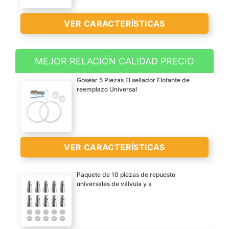
VER CARACTERÍSTICAS
MEJOR RELACIÓN CALIDAD PRECIO
2 piezas de escape de
Gosear 5 Piezas El sellador Flotante de
vapor de la válvula de
reemplazo Universal
seguridad para la olla de
presión eléctrica
A estrenar con alta
calidad
VER CARACTERÍSTICAS
Ajuste para: Cocina
Cacerola de presión
VER
Paquete de 10 piezas de repuesto
eléctrica
CARACTERÍSTICAS
universales de válvula y s
Paquete: 1 x válvula de
Desgaste, corrosión,
>
seguridad para olla de
resistencia a altas
presión eléctrica
temperaturas, BPA FREE,