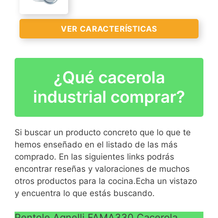
18/43
Espesor 2.5 - 5 mm
VER CARACTERÍSTICAS
Tapa diseñada para el
ahorro energético
Acabado mate interior y
¿Qué cacerola
Tipo norte (maceta)
exterior mate lijado
Con asas
industrial comprar?
VER
Con tapa
CARACTERÍSTICAS
>
Hecho en Italia
Si buscar un producto concreto que lo que te
VER
hemos enseñado en el listado de las más
CARACTERÍSTICAS
comprado. En las siguientes links podrás
>
encontrar reseñas y valoraciones de muchos
otros productos para la cocina.Echa un vistazo
y encuentra lo que estás buscando.
Pentole Agnelli FAMA330 Cacerola