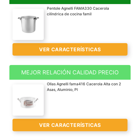
Pentole Agnelli FAMA330 Cacerola
cilíndrica de cocina famil
VER CARACTERÍSTICAS
MEJOR RELACIÓN CALIDAD PRECIO
Con asas
Ollas Agnelli fama416 Cacerola Alta con 2
Aluminio puro
Asas, Aluminio, Pl
Diámetro: 30 cm
Altura: 28 cm.
VER
CARACTERÍSTICAS
VER CARACTERÍSTICAS
>