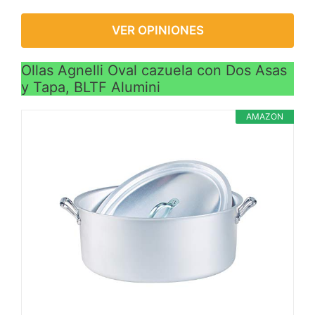
VER OPINIONES
Ollas Agnelli Oval cazuela con Dos Asas
y Tapa, BLTF Alumini
AMAZON