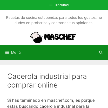
S
Dificultad
a
l
Recetas de cocina estupendas para todos los gustos, no
t
dudes en probarlas y contarnos tus opiniones.
a
r
a
l
c
Menú
o
n
t
Cacerola industrial para
e
n
comprar online
i
d
o
Si has terminado en maschef.com, es porque
estas buscando cacerola industrial para la