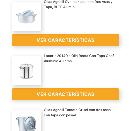
Ollas Agnelli Oval cazuela con Dos Asas y
Tapa, BLTF Alumini
Alta
Con 2 asas
En aluminio
VER CARACTERÍSTICAS
VER
CARACTERÍSTICAS
Lacor - 20140 - Olla Recta Con Tapa Chef
>
Aluminio 40 cms
Sony Pictures
Cacerolas
VER
VER CARACTERÍSTICAS
CARACTERÍSTICAS
>
Ollas Agnelli Tomate Crisol con dos asas,
con tapa con pesad
Asas y mangos atérmicos
en tubo de acero inox