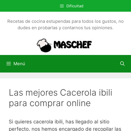
S
Dificultad
a
l
Recetas de cocina estupendas para todos los gustos, no
t
dudes en probarlas y contarnos tus opiniones.
a
r
a
l
c
Menú
o
n
t
Las mejores Cacerola ibili
e
n
para comprar online
i
d
o
Si quieres cacerola ibili, has llegado al sitio
perfecto, nos hemos encargado de recopilar las