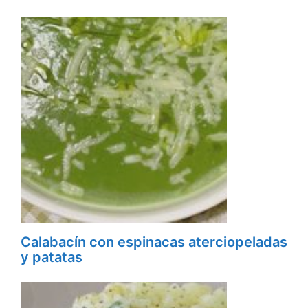
Calabacín con espinacas aterciopeladas
y patatas