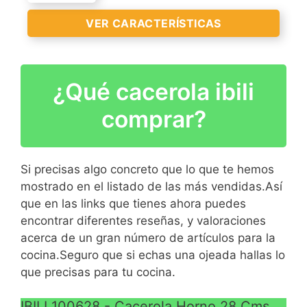
Con base de tres capas
Con manijas de silicona
VER CARACTERÍSTICAS
VER
extraíbles
CARACTERÍSTICAS
>
¿Qué cacerola ibili
CACEROLA ALTA 24CM
C/TAPA IND ALU.FORJ
comprar?
NATURA IBILI
Si precisas algo concreto que lo que te hemos
mostrado en el listado de las más vendidas.Así
VER
que en las links que tienes ahora puedes
CARACTERÍSTICAS
encontrar diferentes reseñas, y valoraciones
>
acerca de un gran número de artículos para la
cocina.Seguro que si echas una ojeada hallas lo
que precisas para tu cocina.
IBILI 100628 - Cacerola Horno 28 Cms.