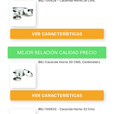
IBILI 100628 - Cacerola Horno 28 Cms.
VER CARACTERÍSTICAS
MEJOR RELACIÓN CALIDAD PRECIO
Cacerola Horno Aluminio
IBILI Cacerola Horno 30 CMS, Centimeters
pulido 28 cm Asas
bakelita
Material : Aluminio pulido.
VER
Asas de bakelita.
CARACTERÍSTICAS
Para cocina a gas.
VER CARACTERÍSTICAS
>
Diámetro : 28 cm
IBILI 100632 - Cacerola Horno 32 Cms.