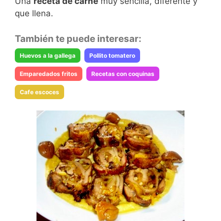
Una
receta de carne
muy sencilla, diferente y
que llena.
También te puede interesar:
Huevos a la gallega
Pollito tomatero
Emparedados fritos
Recetas con coquinas
Cafe escoces