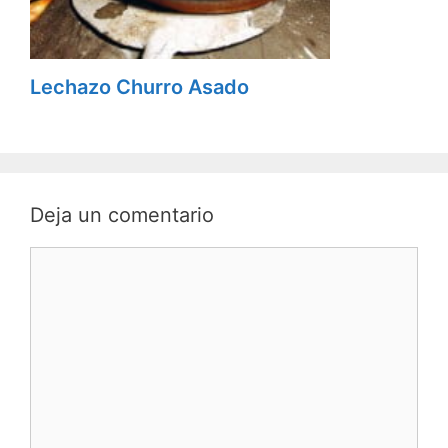
Lechazo Churro Asado
Deja un comentario
C
o
m
e
n
t
a
r