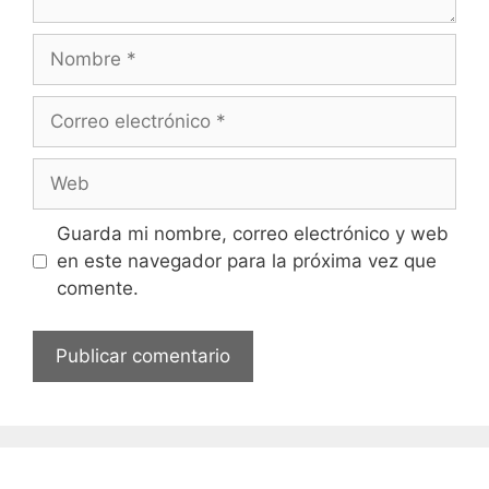
i
o
N
o
m
C
b
o
r
r
W
e
r
e
e
b
Guarda mi nombre, correo electrónico y web
o
en este navegador para la próxima vez que
e
comente.
l
e
c
t
r
ó
n