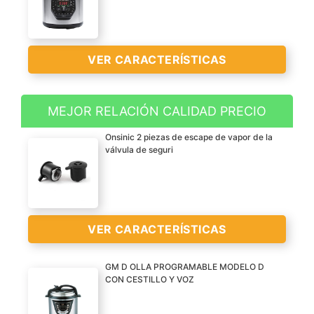
VER CARACTERÍSTICAS
MEJOR RELACIÓN CALIDAD PRECIO
Robot de cocina
Onsinic 2 piezas de escape de vapor de la
multifunción que cocina
válvula de seguri
por ti cualquier
elaboración en tiempo
récord. 19 maneras
diferentes de cocinar que
VER CARACTERÍSTICAS
te ayudarán a preparar
entrantes, arroces, pasta,
guisos, estofados,
GM D OLLA PROGRAMABLE MODELO D
CON CESTILLO Y VOZ
pescado, postres… y
2 piezas de escape de
todas las recetas que
vapor de la válvula de