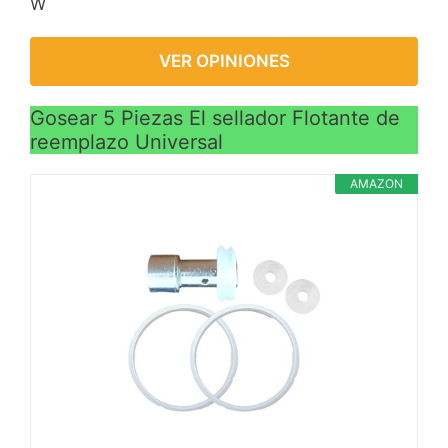
W
VER OPINIONES
Gosear 5 Piezas El sellador Flotante de
reemplazo Universal
AMAZON