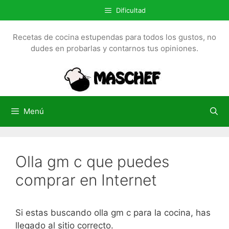
S
Dificultad
a
l
Recetas de cocina estupendas para todos los gustos, no
t
dudes en probarlas y contarnos tus opiniones.
a
r
a
l
c
Menú
o
n
t
Olla gm c que puedes
e
n
comprar en Internet
i
d
o
Si estas buscando olla gm c para la cocina, has
llegado al sitio correcto.