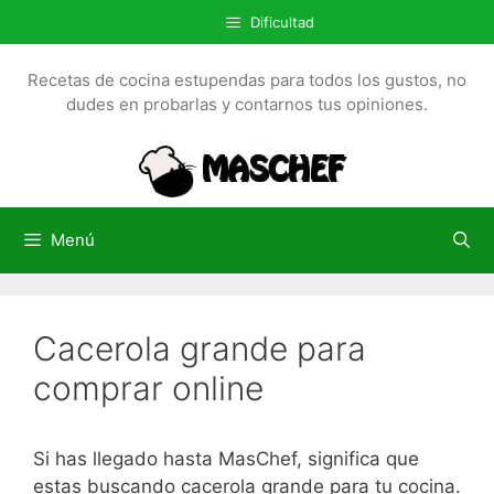
S
Dificultad
a
l
Recetas de cocina estupendas para todos los gustos, no
t
dudes en probarlas y contarnos tus opiniones.
a
r
a
l
c
Menú
o
n
t
Cacerola grande para
e
n
comprar online
i
d
o
Si has llegado hasta MasChef, significa que
estas buscando cacerola grande para tu cocina.