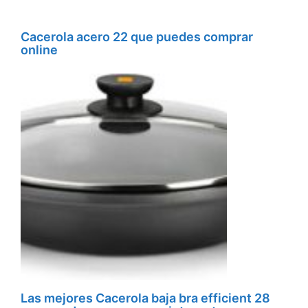
Cacerola acero 22 que puedes comprar
online
Las mejores Cacerola baja bra efficient 28