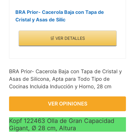
inoxidable con
aislamiento térmico
BRA Prior- Cacerola Baja con Tapa de
Idoneidad: especialmente
Cristal y Asas de Silic
adecuada para cocinar
grandes cantidades
🛒 VER DETALLES
como, por ejemplo,
cocidos, sopas,
estofados, etc.
BRA Prior- Cacerola Baja con Tapa de Cristal y
Asas de Silicona, Apta para Todo Tipo de
Cocinas Incluida Inducción y Horno, 28 cm
VER OPINIONES
Kopf 122463 Olla de Gran Capacidad
Gigant, Ø 28 cm, Altura