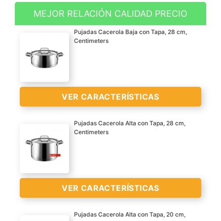
MEJOR RELACIÓN CALIDAD PRECIO
Elegante y atractivo
Pujadas Cacerola Baja con Tapa, 28 cm,
diseño en acero
Centimeters
inoxidable
Asas en acero inoxidable
ergonómicas
Fondo difusor tipo
VER CARACTERÍSTICAS
sandwich All-Over
Technology. Mejor
Pujadas Cacerola Alta con Tapa, 28 cm,
VER
difusión del calor, más
Centimeters
CARACTERÍSTICAS
rápida y uniforme hasta
Elegante y atractivo
>
los bordes
diseño en acero
Apta para inducción y
inoxidable
todo tipo de cocinas
Asas en acero inoxidable
VER CARACTERÍSTICAS
ergonómicas
Fondo difusor tipo
Pujadas Cacerola Alta con Tapa, 20 cm,