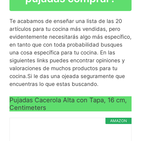
>
los bordes
Asas en acero inoxidable
Apta para inducción y
ergonómicas
Te acabamos de enseñar una lista de las 20
todo tipo de cocinas
Fondo difusor tipo
artículos para tu cocina más vendidas, pero
sandwich All-Over
evidentemente necesitarás algo más específico,
Technology. Mejor
en tanto que con toda probabilidad busques
VER
difusión del calor, más
una cosa específica para tu cocina. En las
CARACTERÍSTICAS
rápida y uniforme hasta
siguientes links puedes encontrar opiniones y
>
los bordes
valoraciones de muchos productos para tu
Apta para inducción y
cocina.Si le das una ojeada seguramente que
todo tipo de cocinas
encuentras lo que estas buscando.
Pujadas Cacerola Alta con Tapa, 16 cm,
Centimeters
AMAZON