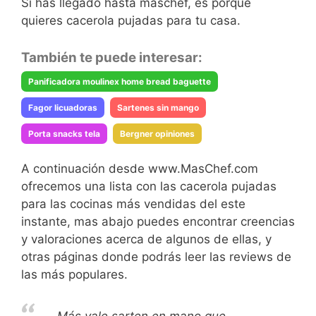
Si has llegado hasta maschef, es porque
quieres cacerola pujadas para tu casa.
También te puede interesar:
Panificadora moulinex home bread baguette
Fagor licuadoras
Sartenes sin mango
Porta snacks tela
Bergner opiniones
A continuación desde www.MasChef.com
ofrecemos una lista con las cacerola pujadas
para las cocinas más vendidas del este
instante, mas abajo puedes encontrar creencias
y valoraciones acerca de algunos de ellas, y
otras páginas donde podrás leer las reviews de
las más populares.
Más vale sarten en mano que