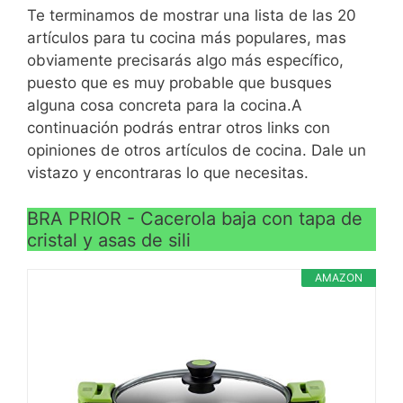
durante más tiempo
Te terminamos de mostrar una lista de las 20
el fondo exterior de la
artículos para tu cocina más populares, mas
VER
Es apta para todas las
pieza que la hace
VER
obviamente precisarás algo más específico,
CARACTERÍSTICAS
fuentes de calor (incluida
totalmente compatible
CARACTERÍSTICAS
puesto que es muy probable que busques
>
la inducción) gracias a su
con Inducción
>
alguna cosa concreta para la cocina.A
fondo difusor full
Su antiadherente sin
continuación podrás entrar otros links con
induction; tiene un
PFOA de alta calidad
opiniones de otros artículos de cocina. Dale un
reparto óptimo de la
hace que la cocción sea
vistazo y encontraras lo que necesitas.
temperatura para una
extremadamente fácil y
cocción óptima de todas
que no se peguen los
BRA PRIOR - Cacerola baja con tapa de
nuestras recetas
alimentos, haciendo
cristal y asas de sili
incluso de su limpieza a
mano un proceso casi sin
AMAZON
esfuerzo
Medida fondo inducción:
24,5 cm