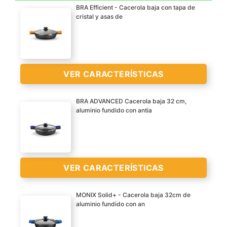
BRA Efficient - Cacerola baja con tapa de
Apta para todo tipo de
cristal y asas de
cocinas, incluido
inducción
Recubrimiento
antiadherente de la
VER CARACTERÍSTICAS
VER
máxima calidad tricapa
CARACTERÍSTICAS
Teflon Classic sin PFOA
>
BRA ADVANCED Cacerola baja 32 cm,
Fondo difusor uniforme de
aluminio fundido con antia
máxima eficiencia (Save
Aluminio fundido
energy system)
Apta para todo tipo de
cocinas, incluido
inducción
VER CARACTERÍSTICAS
Recubrimiento
antiadherente de la
MONIX Solid+ - Cacerola baja 32cm de
VER
calidad tricapa Teflon
aluminio fundido con an
CARACTERÍSTICAS
Platinum Plus sin PFOA
Fabricada en aluminio
>