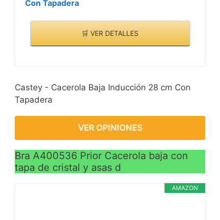
Con Tapadera
🛒 VER DETALLES
Castey - Cacerola Baja Inducción 28 cm Con
Tapadera
VER OPINIONES
Bra A400536 Prior Cacerola baja con
tapa de cristal y asas d
AMAZON