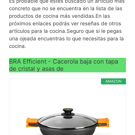
Es probable que estés buscado un artículo más
>
siempre perfecto con la
Aprovecha mejor la
concreto que no se encuentra en la lista de las
superficie de cocina
energía para ahorrar en la
productos de cocina más vendidas.En las
Los alimentos nunca se
factura del gas o la
próximos enlaces podrás ver reseñas de otros
pegan, incluso si se
electricidad
artículos para la cocina.Seguro que si le pegas
cocina sin aceite
Totalmente indeformable:
una ojeada encuentras lo que necesitas para la
VER
su base no se curva y
cocina.
CARACTERÍSTICAS
mantiene un contacto
>
siempre perfecto con la
BRA Efficient - Cacerola baja con tapa
superficie de cocina
de cristal y asas de
Los alimentos nunca se
AMAZON
pegan, incluso si se
cocina sin aceite