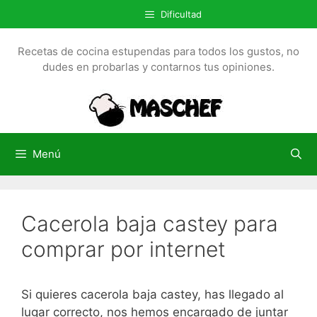
S
Dificultad
a
l
Recetas de cocina estupendas para todos los gustos, no
t
dudes en probarlas y contarnos tus opiniones.
a
r
a
l
c
Menú
o
n
t
Cacerola baja castey para
e
n
comprar por internet
i
d
o
Si quieres cacerola baja castey, has llegado al
lugar correcto, nos hemos encargado de juntar