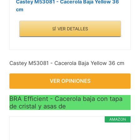
Castey M53081 - Cacerola Baja Yellow 36
cm
🛒 VER DETALLES
Castey M53081 - Cacerola Baja Yellow 36 cm
VER OPINIONES
BRA Efficient - Cacerola baja con tapa
de cristal y asas de
AMAZON