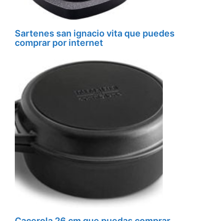
Sartenes san ignacio vita que puedes
comprar por internet
Cacerola 26 cm que puedas comprar