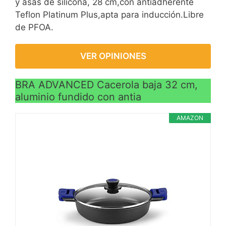
y asas de silicona, 28 cm,con antiadherente
Teflon Platinum Plus,apta para inducción.Libre
de PFOA.
VER OPINIONES
BRA ADVANCED Cacerola baja 32 cm,
aluminio fundido con antia
AMAZON