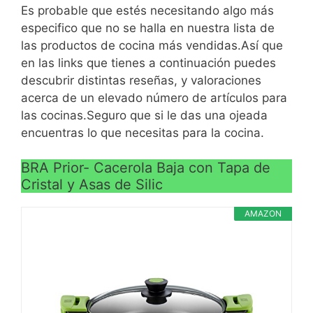
antiadherente profile,
energía para ahorrar en la
Es probable que estés necesitando algo más
exclusivo de Bra en
factura del gas o la
especifico que no se halla en nuestra lista de
España, libre de pfoa
VER
electricidad
las productos de cocina más vendidas.Así que
CARACTERÍSTICAS
Concebidas para tener
en las links que tienes a continuación puedes
Totalmente indeformable:
>
una gran durabilidad con
descubrir distintas reseñas, y valoraciones
VER
su base no se curva y
una buena apariencia
acerca de un elevado número de artículos para
CARACTERÍSTICAS
mantiene un contacto
durante más tiempo
las cocinas.Seguro que si le das una ojeada
>
siempre perfecto con la
Es apta para todas las
encuentras lo que necesitas para la cocina.
superficie de cocina
fuentes de calor (incluida
Los alimentos nunca se
la inducción) gracias a su
BRA Prior- Cacerola Baja con Tapa de
pegan, incluso si se
Cristal y Asas de Silic
fondo difusor full
cocina sin aceite
induction; tiene un
AMAZON
reparto óptimo de la
temperatura para una
cocción óptima de todas
nuestras recetas