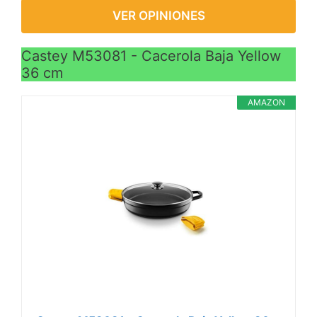
VER OPINIONES
Castey M53081 - Cacerola Baja Yellow
36 cm
AMAZON