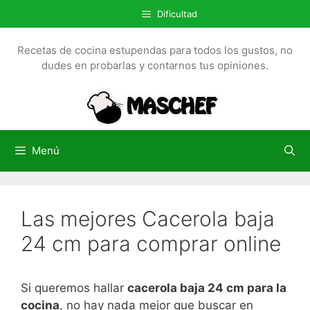
S
Dificultad
a
l
Recetas de cocina estupendas para todos los gustos, no
t
dudes en probarlas y contarnos tus opiniones.
a
r
a
l
c
Menú
o
n
t
Las mejores Cacerola baja
e
n
24 cm para comprar online
i
d
o
Si queremos hallar
cacerola baja 24 cm para la
cocina
, no hay nada mejor que buscar en