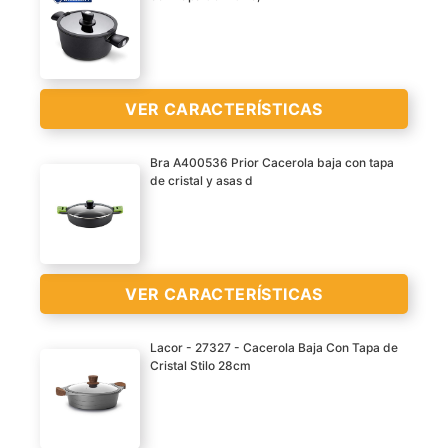
En aluminio
VER
CARACTERÍSTICAS
VER CARACTERÍSTICAS
>
Bra A400536 Prior Cacerola baja con tapa
de cristal y asas d
Excelente rendimiento El
cuerpo de aluminio más
grueso garantiza un
calentamiento rápido, un
VER CARACTERÍSTICAS
buen aislamiento térmico,
ahorro de energía y
Lacor - 27327 - Cacerola Baja Con Tapa de
también logrará la
Cristal Stilo 28cm
protección del medio
Aluminio fundido
ambiente. El
Apta para todo tipo de
revestimiento
cocinas, incluido