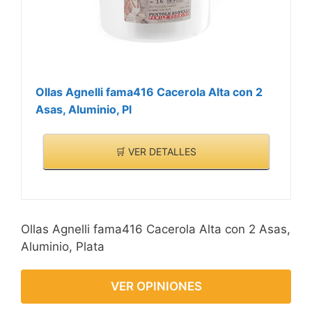
ecológico, 100% sin PTFE,
APEO y POFA, así como
los productos químicos
poco conocidos NMP y
NEP, no tiene riesgo de
Ollas Agnelli fama416 Cacerola Alta con 2
exposición a ningún
Asas, Aluminio, Pl
producto químico. Un
poco de aceite puede
🛒 VER DETALLES
hacer una olla de comida
deliciosa, mientras que
reduce la producción de
negro de humo, es la
opción ideal para cada
Ollas Agnelli fama416 Cacerola Alta con 2 Asas,
cocina. Compatible con
Aluminio, Plata
todos los equipos de
calefacción, incluido el
VER OPINIONES
horno de inducción,
incluida la estufa de gas,