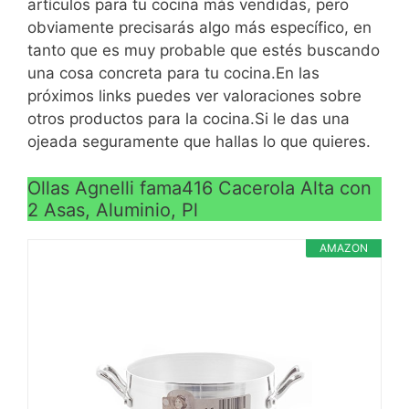
artículos para tu cocina más vendidas, pero
alimenticio, con dos
asas de silicona, esta olla
obviamente precisarás algo más específico, en
espacios de drenaje
32 cm que simplifica la
tanto que es muy probable que estés buscando
VER
dispersos y densos para
limpieza y le protege de
una cosa concreta para tu cocina.En las
CARACTERÍSTICAS
ayudarlo a filtrar
la calor.
próximos links puedes ver valoraciones sobre
>
fácilmente el agua. El
Lavado: apto para
otros productos para la cocina.Si le das una
cuerpo de la cubierta
lavavajillas.
ojeada seguramente que hallas lo que quieres.
está hecho de vidrio de
sílice, que tiene una
Ollas Agnelli fama416 Cacerola Alta con
excelente visibilidad,
2 Asas, Aluminio, Pl
resistencia a altas
temperaturas, resistencia
AMAZON
al choque térmico,
pequeño coeficiente de
expansión térmica y
estabilidad química
incomparable a altas t
VER
CARACTERÍSTICAS
Salud ecológica El horno
>
de hierro fundido