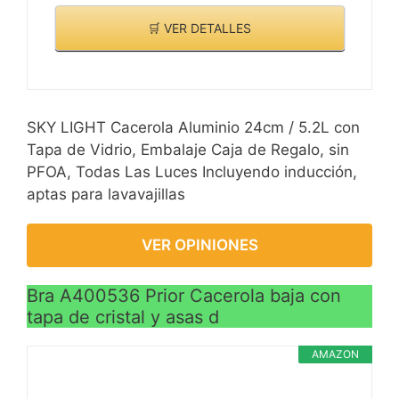
antideslizante y ahorra
mano de obra.
🛒 VER DETALLES
SKY LIGHT Cacerola Aluminio 24cm / 5.2L con
Tapa de Vidrio, Embalaje Caja de Regalo, sin
PFOA, Todas Las Luces Incluyendo inducción,
aptas para lavavajillas
VER OPINIONES
Bra A400536 Prior Cacerola baja con
tapa de cristal y asas d
AMAZON