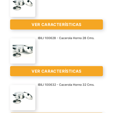
Cacerola Horno Aluminio
pulido 26 cm Asas
bakelita.
Material : Aluminio pulido.
VER CARACTERÍSTICAS
VER
Asas de bakelita.
CARACTERÍSTICAS
Para cocina a gas.
IBILI 100628 - Cacerola Horno 28 Cms.
>
Diámetro : 26 cm
Cacerola Horno Aluminio
pulido 30 cm Asas
bakelita
Material : Aluminio pulido.
VER CARACTERÍSTICAS
VER
Asas de bakelita.
CARACTERÍSTICAS
Para cocina a gas.
IBILI 100632 - Cacerola Horno 32 Cms.
>
Diámetro : 30 cm
Cacerola Horno Aluminio
pulido 28 cm Asas
bakelita