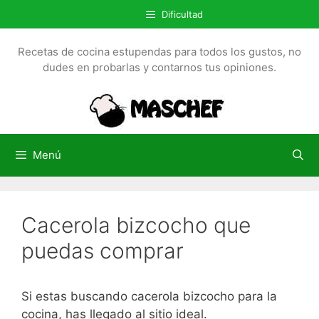
S
Dificultad
a
l
Recetas de cocina estupendas para todos los gustos, no
t
dudes en probarlas y contarnos tus opiniones.
a
r
a
l
c
Menú
o
n
t
Cacerola bizcocho que
e
n
puedas comprar
i
d
o
Si estas buscando cacerola bizcocho para la
cocina, has llegado al sitio ideal.