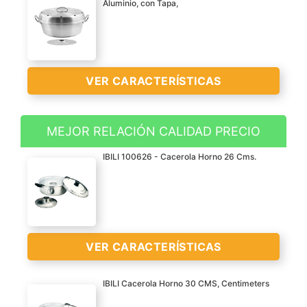
Aluminio, con Tapa,
VER CARACTERÍSTICAS
MEJOR RELACIÓN CALIDAD PRECIO
Cocina las tartas
IBILI 100626 - Cacerola Horno 26 Cms.
directamente en la
cocina.
Adecuado para pasteles,
pan o para preparar
VER
carne o incluso pasta.
CARACTERÍSTICAS
VER CARACTERÍSTICAS
>
28 cm.
IBILI Cacerola Horno 30 CMS, Centimeters