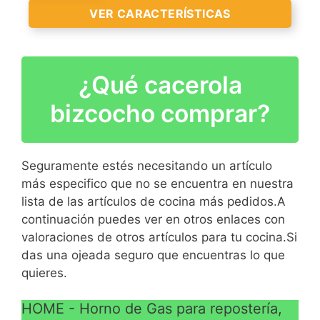
Material : Aluminio pulido.
VER CARACTERÍSTICAS
VER
Asas de bakelita.
CARACTERÍSTICAS
Para cocina a gas.
>
Diámetro : 28 cm
¿Qué cacerola
Función horno para
cocina de gas
bizcocho comprar?
Solo apto para cocina de
gas
VER
Cocción rápida
CARACTERÍSTICAS
Seguramente estés necesitando un artículo
>
Fácil limpieza.
más especifico que no se encuentra en nuestra
lista de las artículos de cocina más pedidos.A
continuación puedes ver en otros enlaces con
valoraciones de otros artículos para tu cocina.Si
das una ojeada seguro que encuentras lo que
quieres.
HOME - Horno de Gas para repostería,