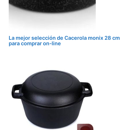
La mejor selección de Cacerola monix 28 cm
para comprar on-line