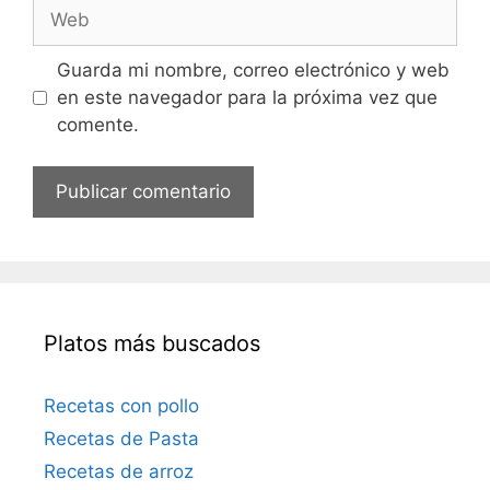
W
e
r
e
e
b
Guarda mi nombre, correo electrónico y web
o
en este navegador para la próxima vez que
e
comente.
l
e
c
t
r
ó
n
i
Platos más buscados
c
o
Recetas con pollo
Recetas de Pasta
Recetas de arroz