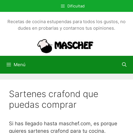
S
Dificultad
a
l
Recetas de cocina estupendas para todos los gustos, no
t
dudes en probarlas y contarnos tus opiniones.
a
r
a
l
c
Menú
o
n
t
Sartenes crafond que
e
n
puedas comprar
i
d
o
Si has llegado hasta maschef.com, es porque
quieres sartenes crafond para tu cocina.