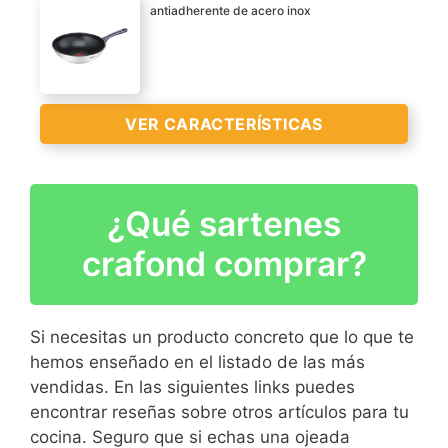
antiadherente de acero inox
CARACTERÍSTICAS
Wok de 28 cm de
>
diámetro en el borde
exterior y 8 cm de alto
(17,5 cm de diámetro en
VER CARACTERÍSTICAS
la base); robustez y
distribución adecuada del
calor en toda la sartén;
base de inducción
¿Qué sartenes
Wok de 28 cm de
reforzada 4.5 mm
diámetro en el borde
crafond comprar?
indeformable; es decir,
exterior y 8,5 cm de alto
resistente a choques
(17,2 cm de diámetro en
térmicos
la base)
Si necesitas un producto concreto que lo que te
Wok de Aluminio para una
Wok de acero inoxidable
hemos enseñado en el listado de las más
adecuada y homogénea
con antiadherente para
vendidas. En las siguientes links puedes
conducción del calor;
VER
una fácil limpieza y base
encontrar reseñas sobre otros artículos para tu
exterior antiadherente
CARACTERÍSTICAS
reforzada a prueba de
cocina. Seguro que si echas una ojeada
para una fácil limpieza; su
>
impactos