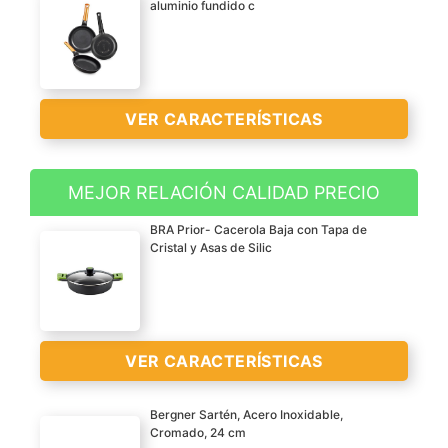
aluminio fundido c
VER CARACTERÍSTICAS
MEJOR RELACIÓN CALIDAD PRECIO
Incluye: 3 sartenes de 6
BRA Prior- Cacerola Baja con Tapa de
mm de espesor (18-22-26
Cristal y Asas de Silic
cm) con mango
ergonómico Efficient
Orange
Antiadherente sin PFOA
VER CARACTERÍSTICAS
de calidad
Aluminio fundido
Bergner Sartén, Acero Inoxidable,
resistente a la
Cromado, 24 cm
deformación con fondo