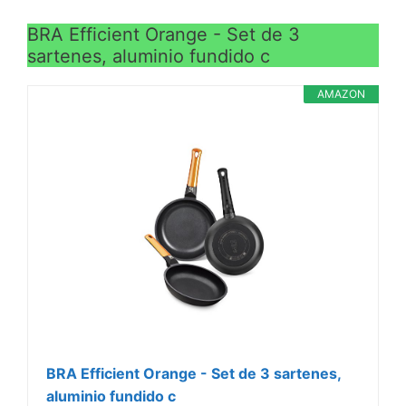
confiere mayor seguridad
Dimensiones: 24 x 4,7 cm
BRA Efficient Orange - Set de 3
sartenes, aluminio fundido c
AMAZON
BRA Efficient Orange - Set de 3 sartenes,
aluminio fundido c