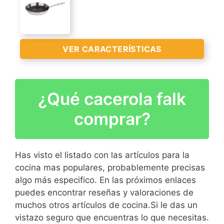
Aluminio fundido
de acero full induction
VER
Apta para todo tipo de
uniforme
CARACTERÍSTICAS
cocinas, incluido
>
Fondo difusor con por
inducción
VER CARACTERÍSTICAS
impacto con sistema de
Recubrimiento
ahorro energético
antiadherente de la
VER
máxima calidad tricapa
CARACTERÍSTICAS
¿Qué cacerola falk
Teflon Classic sin PFOA
Sartén fabricada en acero
>
inoxidable, con interior
Fondo difusor uniforme de
comprar?
Pallatium antiadherente y
máxima eficiencia (Save
fondo difusor con
energy system)
grabado
Has visto el listado con las artículos para la
Exterior cromado, y fondo
cocina mas populares, probablemente precisas
VER
mate
algo más especifico. En las próximos enlaces
CARACTERÍSTICAS
Dispone de mango en
puedes encontrar reseñas y valoraciones de
>
acero riveteado, y
muchos otros artículos de cocina.Si le das un
remachado, lo que le
vistazo seguro que encuentras lo que necesitas.