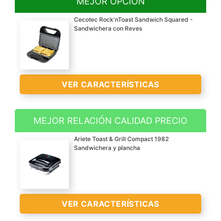
MEJOR OPCIÓN
Cecotec Rock'nToast Sandwich Squared -
Sandwichera con Reves
VER CARACTERÍSTICAS
MEJOR RELACIÓN CALIDAD PRECIO
Sandwichera con
Ariete Toast & Grill Compact 1982
capacidad para 2
Sandwichera y plancha
sándwiches. Acabados en
acero inoxidable.
Indicador luminoso de
alcance de temperatura
VER CARACTERÍSTICAS
Superficie de plancha grill
para un tostado uniforme