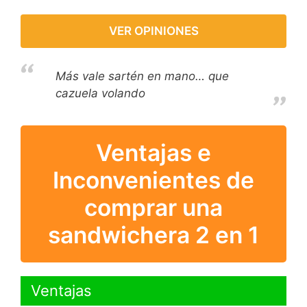
VER OPINIONES
Más vale sartén en mano… que
cazuela volando
Ventajas e
Inconvenientes de
comprar una
sandwichera 2 en 1
Ventajas