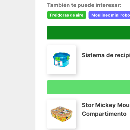
También te puede interesar:
Freidoras de aire
Moulinex mini robo
Sistema de recip
Dispone de varios compartimentos con b
Sello flexible que ayuda a mantener los 
Stor Mickey Mou
Apto para lavavajillas, microondas, nev
Compartimento
Fabricada de material libre de BPA y fta