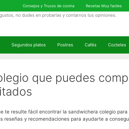
Consejos y Trucos de cocina
Recetas Muy faciles
gustos, no dudes en probarlas y contarnos tus opiniones.
Segundos platos
Postres
Cafés
Cocteles
legio que puedes compr
itados
e resulte fácil encontrar la sandwichera colegio para
s reseñas y recomendaciones para ayudarte a conseguir