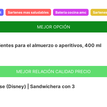
t
Sartenes mas saludables
Bateria cocina amc
Sartenes
MEJOR OPCIÓN
ientes para el almuerzo o aperitivos, 400 ml
MEJOR RELACIÓN CALIDAD PRECIO
andeja extraíble
alimentos frescos
se (Disney) | Sandwichera con 3
era y congelador
lato