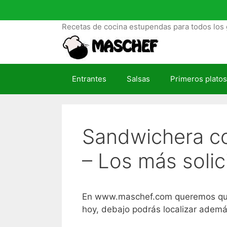
S
a
Recetas de cocina estupendas para todos los 
l
t
a
r
Entrantes
Salsas
Primeros platos
a
l
c
o
Sandwichera co
n
t
– Los más solic
e
n
i
d
En www.maschef.com queremos que t
o
hoy, debajo podrás localizar ademá