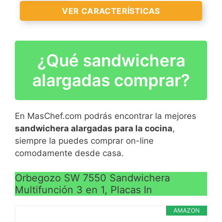
capacidad 450 ml
VER
VER CARACTERÍSTICAS
CARACTERÍSTICAS
Cierre ermético gracias a
>
los cuatri ganchos de clip
¿Qué sandwichera
Tostador con capacidad
para dos rebanadas y
alargadas comprar?
panes de mayor tamaño
Dispone de regulador
ajustable del nivel de
En MasChef.com podrás encontrar la mejores
tueste
sandwichera alargadas para la cocina
,
Funciones de extra-
siempre la puedes comprar on-line
VER
elevación, descongelado
comodamente desde casa.
CARACTERÍSTICAS
y cancelación
>
Bandeja recogemigas
Orbegozo SW 7550 Sandwichera
Multifunción 3 en 1, Placas In
extraíble
AMAZON