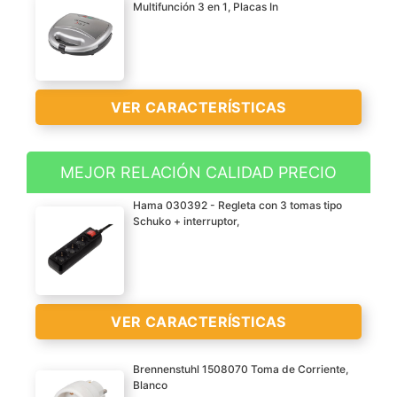
Multifunción 3 en 1, Placas In
VER CARACTERÍSTICAS
MEJOR RELACIÓN CALIDAD PRECIO
Fácil y rápida de usar
Hama 030392 - Regleta con 3 tomas tipo
No corta el sandwich
Schuko + interruptor,
Para sandwich/ grill/
gofre
VER
CARACTERÍSTICAS
VER CARACTERÍSTICAS
>
Brennenstuhl 1508070 Toma de Corriente,
Blanco