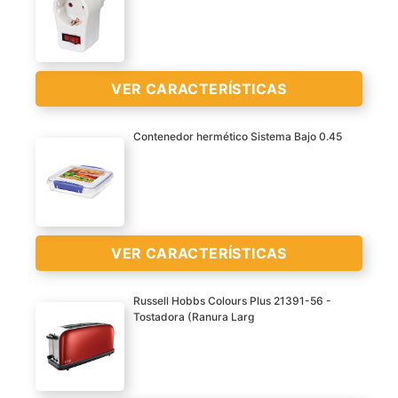
Regletas con conectores
inclinados 45º
Sección 3 x 1 mm
Con y sin interruptor de
VER CARACTERÍSTICAS
seguridad
Longitud del cable 1,4 m
VER
Contenedor hermético Sistema Bajo 0.45
CARACTERÍSTICAS
Interruptor
>
Adaptador
Enchufes 4
VER CARACTERÍSTICAS
Russell Hobbs Colours Plus 21391-56 -
Tostadora (Ranura Larg
Producto hecho de
VER
polipropileno
CARACTERÍSTICAS
Atóxico (BPA free)
>