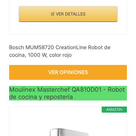
🛒 VER DETALLES
Bosch MUM58720 CreationLine Robot de
cocina, 1000 W, color rojo
VER OPINIONES
Moulinex Masterchef QA810D01 - Robot
de cocina y repostería
AMAZON