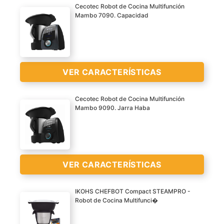
Cecotec Robot de Cocina Multifunción
gran precisión, jarra de
Mambo 7090. Capacidad
acero inoxidable de alta
calidad apta para una
limpieza rápida y fácil en
el lavavajillas.
VER CARACTERÍSTICAS
Posibilidad de cocinar en
la jarra con capacidad
Cecotec Robot de Cocina Multifunción
para 3.3 Litros, el cestillo
Mambo 9090. Jarra Haba
de hervir y en la vaporera
Jarra de acero inoxidable
a dos niveles para ahorrar
con gran capacidad de
tiempo.
hasta 3,3 litros;
Movimiento SlowMambo
completamente
VER CARACTERÍSTICAS
que permite cocinar a
personalizable en todos
baja temperatura
los parámetros para
VER
lentamente mientras
IKOHS CHEFBOT Compact STEAMPRO -
ofrecer infinidad de
CARACTERÍSTICAS
Robot de Cocina Multifunci�
remueve constantemente
posibilidades en tu cocina
>
Robot de cocina
con la cuchara
diaria
multifunción con 30