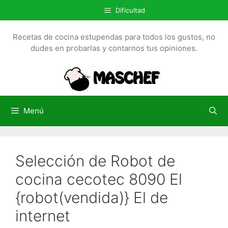
S
Dificultad
a
l
Recetas de cocina estupendas para todos los gustos, no
t
dudes en probarlas y contarnos tus opiniones.
a
r
a
l
c
Menú
o
n
t
Selección de Robot de
e
n
cocina cecotec 8090 El
i
{robot(vendida)} El de
d
o
internet