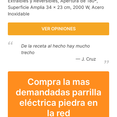
Extraíbles y Reversibles, Apertura de 180ª,
Superficie Amplia 34 x 23 cm, 2000 W, Acero
Inoxidable
VER OPINIONES
De la receta al hecho hay mucho
trecho
J. Cruz
Compra la mas
demandadas parrilla
eléctrica piedra en
la red