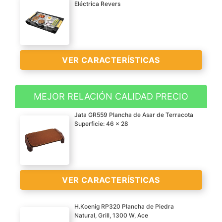
Eléctrica Revers
VER CARACTERÍSTICAS
MEJOR RELACIÓN CALIDAD PRECIO
Plancha eléctrica 2 en 1
Jata GR559 Plancha de Asar de Terracota
de gran potencia, con
Superficie: 46 x 28
placa reversible y
revestimiento de piedra
rockstone que consigue
mejores texturas y
VER CARACTERÍSTICAS
sabores
Sistema twin 2 en 1 con
H.Koenig RP320 Plancha de Piedra
placa reversible de gran
Natural, Grill, 1300 W, Ace
grosor y posibilidad de