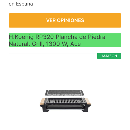
en España
VER OPINIONES
H.Koenig RP320 Plancha de Piedra
Natural, Grill, 1300 W, Ace
AMAZON