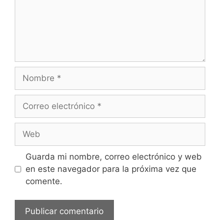
n
t
a
r
i
o
N
o
m
C
b
o
r
r
W
e
r
e
e
b
Guarda mi nombre, correo electrónico y web
o
en este navegador para la próxima vez que
e
comente.
l
e
c