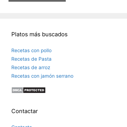
t
r
ó
n
i
Platos más buscados
c
o
Recetas con pollo
Recetas de Pasta
Recetas de arroz
Recetas con jamón serrano
Contactar