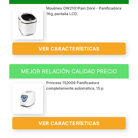
Moulinex OW2101Pain Doré - Panificadora
1Kg, pantalla LCD,
VER CARACTERÍSTICAS
MEJOR RELACIÓN CALIDAD PRECIO
Panificadora con 12
Princess 152006 Panificadora
programas automáticos
completamente automática, 15 p
para hacer delicioso pan
casero, bizcochos, masas
pizza y pasta, mermelada
y crema de avena, así
VER CARACTERÍSTICAS
como para pan de
centeno y sin gluten