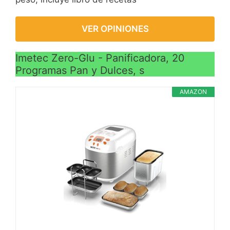
VER OPINIONES
Imetec Zero-Glu - Panificadora, 20
Programas Pan y Dulces, s
AMAZON