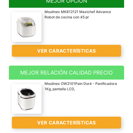
MEJOR OPCIÓN
Moulinex MK812121 Maxichef Advance
Robot de cocina con 45 pr
VER CARACTERÍSTICAS
MEJOR RELACIÓN CALIDAD PRECIO
Robot de cocina para
Moulinex OW2101Pain Doré - Panificadora
horneados, al vapor,
1Kg, pantalla LCD,
estofados, fritos, comida
para bebés, yogur, crema
/ queso, postres, arroz /
cereales, risotto, pasta,
VER CARACTERÍSTICAS
fermento de pan y
recalentar