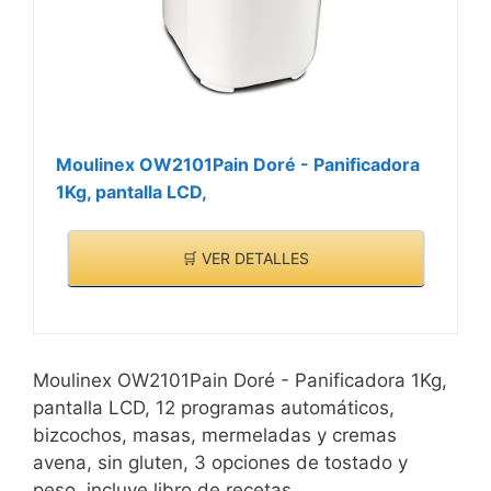
panificadora princess
hace más fácil y rápida la
elaboración del pan.
Añada todos los
ingredientes al molde con
recubrimiento
Moulinex OW2101Pain Doré - Panificadora
antiadherente y
1Kg, pantalla LCD,
seleccione el programa
correspondiente
🛒 VER DETALLES
Moulinex OW2101Pain Doré - Panificadora 1Kg,
pantalla LCD, 12 programas automáticos,
bizcochos, masas, mermeladas y cremas
avena, sin gluten, 3 opciones de tostado y
peso, incluye libro de recetas