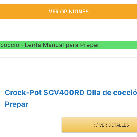
VER OPINIONES
cocción Lenta Manual para Prepar
Crock-Pot SCV400RD Olla de cocció
Prepar
🛒 VER DETALLES