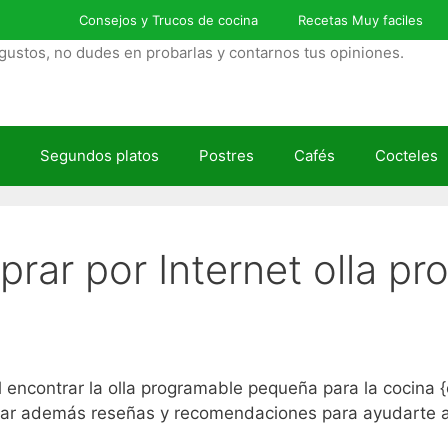
Consejos y Trucos de cocina
Recetas Muy faciles
gustos, no dudes en probarlas y contarnos tus opiniones.
Segundos platos
Postres
Cafés
Cocteles
rar por Internet olla p
encontrar la olla programable pequeña para la cocina 
ar además reseñas y recomendaciones para ayudarte a el