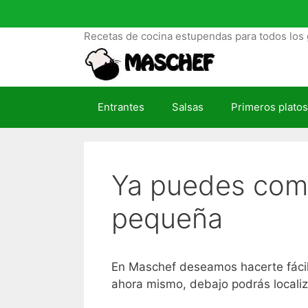
S
a
Recetas de cocina estupendas para todos los 
l
t
a
r
Entrantes
Salsas
Primeros platos
a
l
c
o
Ya puedes comp
n
t
pequeña
e
n
i
d
En Maschef deseamos hacerte fácil 
o
ahora mismo, debajo podrás localiz