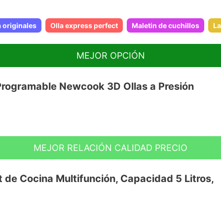
 originales
Olla express perfect
Maletin de cuchillos
La
MEJOR OPCIÓN
ogramable Newcook 3D Ollas a Presión
MEJOR RELACIÓN CALIDAD PRECIO
odo tipo de platos mediante su función
ír, vapor, baño maría, calentar y recalentar.
e Cocina Multifunción, Capacidad 5 Litros,
gredientes en la olla, selecciona el
 comer, la olla automáticamente tendrá
icada. Mantiene la comida caliente durante