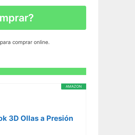
R CARACTERÍSTICAS >
omprar?
R CARACTERÍSTICAS >
 para comprar online.
R CARACTERÍSTICAS >
AMAZON
 3D Ollas a Presión
R CARACTERÍSTICAS >