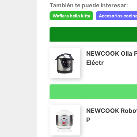
También te puede interesar:
Waflera hello kitty
Accesorios cocina
NEWCOOK Olla Pr
Eléctr
10 MENÚS PRE-CONFIGURADOS: Cocina t
horno, plancha, guiso, hervir, freír, sofre
NEWCOOK Robot d
PROGRAMABLE 24 HORAS: Introduce los in
P
menú de cocción y la hora deseada para
lista la comida para servir a la hora ind