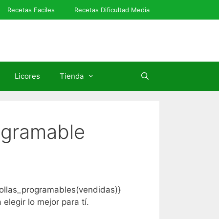
Recetas Faciles
Recetas Dificultad Media
Licores
Tienda
rogramable
{ollas_programables(vendidas)}
egir lo mejor para tí.