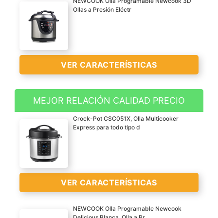
NEWCOOK Olla Programable Newcook 3D
Ollas a Presión Eléctr
VER CARACTERÍSTICAS
MEJOR RELACIÓN CALIDAD PRECIO
10 MENÚS PRE-
Crock-Pot CSC051X, Olla Multicooker
CONFIGURADOS: Cocina
Express para todo tipo d
todo tipo de platos
mediante su función
horno, plancha, guiso,
hervir, freír, sofreír, vapor,
VER CARACTERÍSTICAS
baño maría, calentar y
recalentar.
NEWCOOK Olla Programable Newcook
PROGRAMABLE 24
Delicious Blanca, Olla a Pr