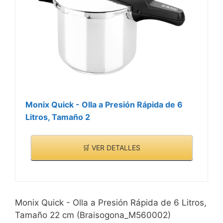
su formato tradicional es
VER
rápido y cómodo de
CARACTERÍSTICAS
utilizar
>
Fabricada en acero
inoxidable 18/10 de la
más alta calidad y
baquelita termo-
resistente, que
garantizan una gran
Monix Quick - Olla a Presión Rápida de 6
resistencia al desgaste
Litros, Tamaño 2
🛒 VER DETALLES
Monix Quick - Olla a Presión Rápida de 6 Litros,
Tamaño 22 cm (Braisogona_M560002)