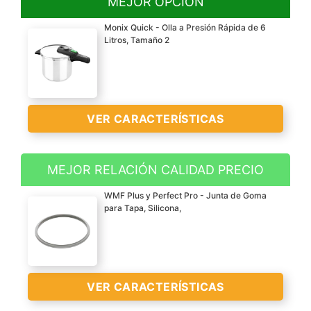
MEJOR OPCIÓN
Monix Quick - Olla a Presión Rápida de 6
Litros, Tamaño 2
VER CARACTERÍSTICAS
MEJOR RELACIÓN CALIDAD PRECIO
Acero inox 18/10 de 5,3
WMF Plus y Perfect Pro - Junta de Goma
mm de espesor,
para Tapa, Silicona,
capacidad 6 litros
Cuerpo apto para
limpieza en lavavajillas
Triple fondo difusor
VER
VER CARACTERÍSTICAS
forjado
CARACTERÍSTICAS