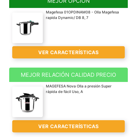
MEJOR OPCIÓN
Magefesa 01OPDINAM08 - Olla Magefesa
rapida Dynamic/ DB 8, 7
VER CARACTERÍSTICAS
MEJOR RELACIÓN CALIDAD PRECIO
Mas sana: cocina
MAGEFESA Nova Olla a presión Super
preservando mas
rápida de fácil Uso, A
vitaminas, minerales y
sabores
Mas ecológica: puede
ahorrar hasta 70% de
VER CARACTERÍSTICAS
energía