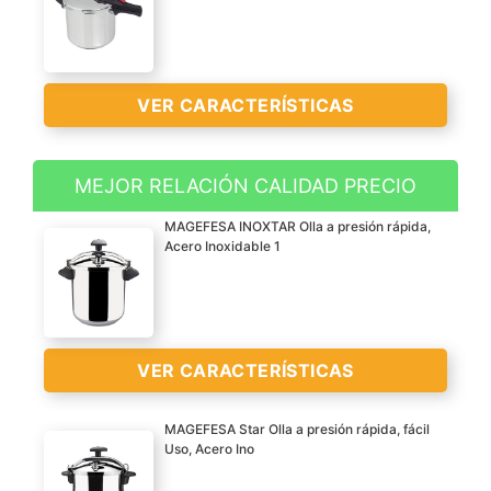
VER CARACTERÍSTICAS
MEJOR RELACIÓN CALIDAD PRECIO
Acero inoxidable
MAGEFESA INOXTAR Olla a presión rápida,
Preparación más suave y
Acero Inoxidable 1
corta que la cocina
convencional
4 etapas de presión para
VER
una preparación óptima
VER CARACTERÍSTICAS
CARACTERÍSTICAS
Tipo de acero 304 y fácil
>
apertura
MAGEFESA Star Olla a presión rápida, fácil
Uso, Acero Ino
??? APTO PARA TODO