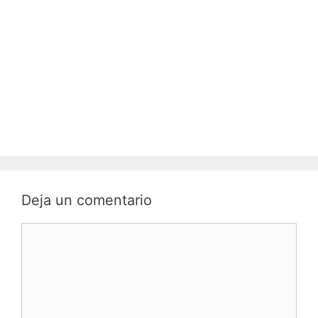
Deja un comentario
C
o
m
e
n