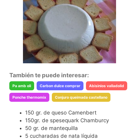
También te puede interesar:
Pa amb oli
Carbon dulce comprar
Abisinios valladolid
Ponche thermomix
Conjuro queimada castellano
150 gr. de queso Camenbert
150gr. de spesequark Chamburcy
50 gr. de mantequilla
5 cucharadas de nata líquida