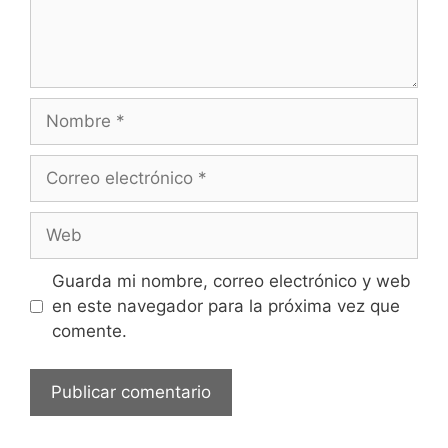
t
a
r
i
o
N
o
m
C
b
o
r
r
W
e
r
e
e
b
Guarda mi nombre, correo electrónico y web
o
en este navegador para la próxima vez que
e
comente.
l
e
c
t
r