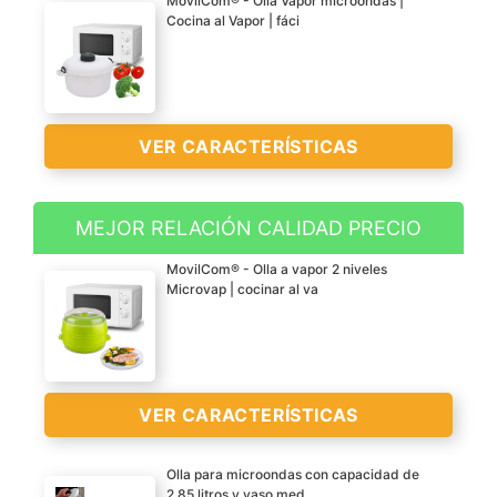
MovilCom® - Olla Vapor microondas |
Cocina al Vapor | fáci
VER CARACTERÍSTICAS
MEJOR RELACIÓN CALIDAD PRECIO
MUY SALUDABLE Con
MovilCom® - Olla a vapor 2 niveles
esta olla a presion rapida
Microvap | cocinar al va
podrás cocinar todo tipo
de verduras, carnes,
arroces y pastas en el
microondas, sin aceite y
VER CARACTERÍSTICAS
sin grasas, conservando
todas las propiedades de
los alimentos. Vaporera
Olla para microondas con capacidad de
2,85 litros y vaso med