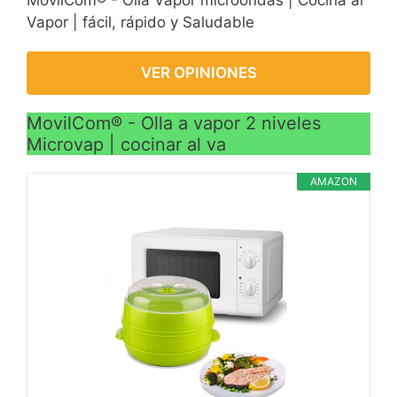
Vapor | fácil, rápido y Saludable
VER OPINIONES
MovilCom® - Olla a vapor 2 niveles
Microvap | cocinar al va
AMAZON