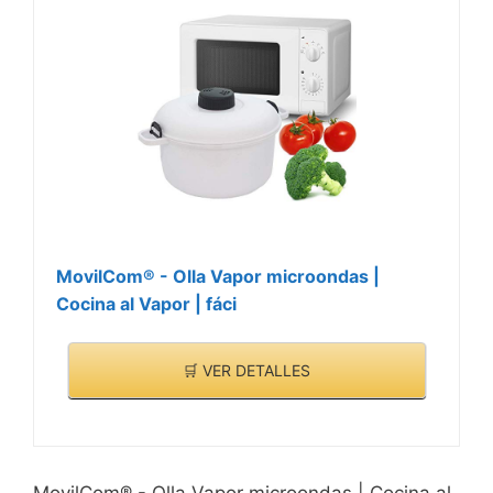
la cocción de arroz,
cocinar de forma sana,
CARACTERÍSTICAS
Pasta, judías y Otro. Tapa
sencilla sin aceite y
>
con Apertura de
rápida, exquisitos platos
Ventilación. capacidad:
al vapor en el microondas
2,85 litros. incluye Una
usando nuestra olla
cómoda taza graduada
vaporera. No válido para
(capacidad 175 ML).
horno con microondas.
incluye Una Cuchara.
Cocina al vapor
producto Nuevo
microondas
empaquetado.
MovilCom® - Olla Vapor microondas |
Cocina al Vapor | fáci
🛒 VER DETALLES
MovilCom® - Olla Vapor microondas | Cocina al