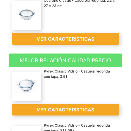
Ôcuisine Classic - Cacerola redonda, 2,3 l,
27 x 23 cm
VER CARACTERÍSTICAS
MEJOR RELACIÓN CALIDAD PRECIO
Cacerola con tapa
Pyrex Classic Vidrio - Cazuela redonda
Vidrio al boro
con tapa, 3.5 l
Para horno
Fácil de limpiar
VER
CARACTERÍSTICAS
>
VER CARACTERÍSTICAS
Pyrex Classic Vidrio - Cazuela redonda
con tapa, 2.1 l, 25 x