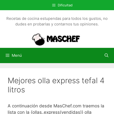
S
Dificultad
a
l
Recetas de cocina estupendas para todos los gustos, no
t
dudes en probarlas y contarnos tus opiniones.
a
r
a
l
c
Menú
o
n
t
Mejores olla express tefal 4
e
n
litros
i
d
o
A continuación desde MasChef.com traemos la
lista con la {ollas_express(vendidas)} olla