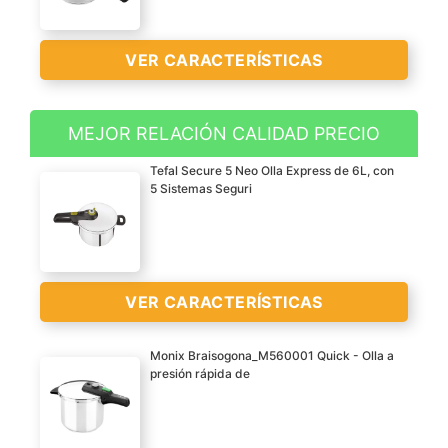
VER CARACTERÍSTICAS
MEJOR RELACIÓN CALIDAD PRECIO
Olla a presión de acero
Tefal Secure 5 Neo Olla Express de 6L, con
inoxidable para cocinar
5 Sistemas Seguri
deliciosas y nutritivas
comidas en menos
tiempo, incluye vaporera
2 niveles de presión de
VER CARACTERÍSTICAS
cocción: 50 kPa cocción
lenta y 90 kPa cocción
Monix Braisogona_M560001 Quick - Olla a
rápida
presión rápida de
Indicador de nivel de
Olla a presión de 6 litros
agua para un llenado
de capacidad de uso con
VER
adecuado; asas Bakelite
(15 y 21 cm de alto de