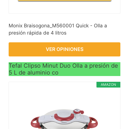
Monix Braisogona_M560001 Quick - Olla a
presión rápida de 4 litros
VER OPINIONES
Tefal Clipso Minut Duo Olla a presión de
5 L de aluminio co
AMAZON