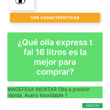
VER CARACTERÍSTICAS
VER
CARACTERÍSTICAS
>
¿Qué olla express t
fal 16 litros es la
mejor para
VER
comprar?
CARACTERÍSTICAS
>
MAGEFESA INOXTAR Olla a presión
rápida, Acero Inoxidable 1
AMAZON