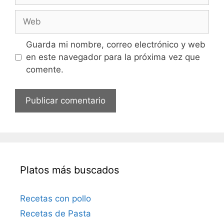
r
r
W
e
r
e
e
b
Guarda mi nombre, correo electrónico y web
o
en este navegador para la próxima vez que
e
comente.
l
e
c
t
r
ó
n
i
Platos más buscados
c
o
Recetas con pollo
Recetas de Pasta