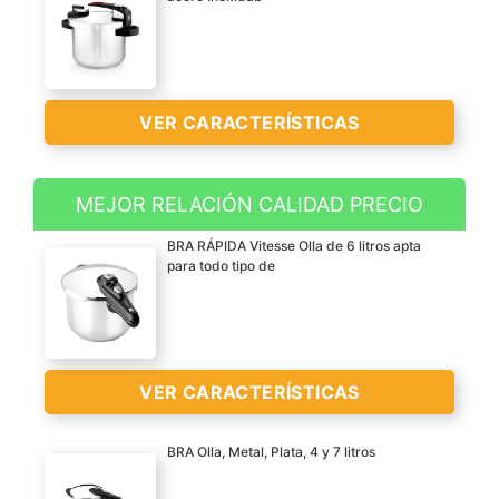
VER CARACTERÍSTICAS
MEJOR RELACIÓN CALIDAD PRECIO
Acero inoxidable 18/10
BRA RÁPIDA Vitesse Olla de 6 litros apta
(AISI 304)
para todo tipo de
Sistema de muy fácil
apertura y manejo
sencillo
Dos niveles de
VER CARACTERÍSTICAS
funcionamiento para
preparar todo tipo de
BRA Olla, Metal, Plata, 4 y 7 litros
guisos en tiempo record;
nivel 1 para cocina
Fabricación en acero