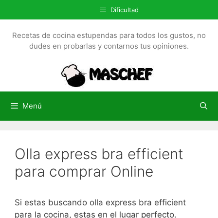
S
Dificultad
a
l
Recetas de cocina estupendas para todos los gustos, no
t
dudes en probarlas y contarnos tus opiniones.
a
r
a
l
c
Menú
o
n
t
Olla express bra efficient
e
n
para comprar Online
i
d
o
Si estas buscando olla express bra efficient
para la cocina, estas en el lugar perfecto.