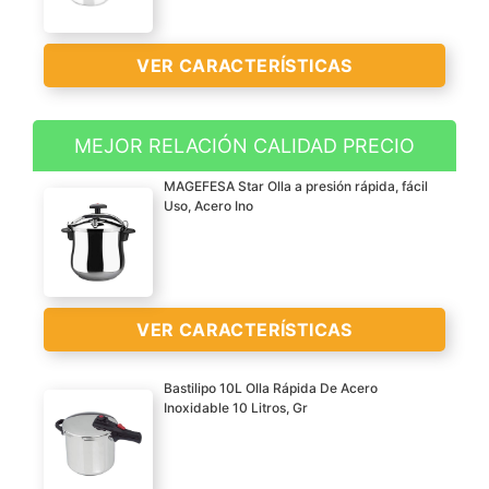
VER CARACTERÍSTICAS
MEJOR RELACIÓN CALIDAD PRECIO
Acero inox 18/10 de 5,3
MAGEFESA Star Olla a presión rápida, fácil
mm de espesor,
Uso, Acero Ino
capacidad 6 litros
Cuerpo apto para
limpieza en lavavajillas
Triple fondo difusor
VER
VER CARACTERÍSTICAS
forjado
CARACTERÍSTICAS
Aptas para todo tipo de
>
Bastilipo 10L Olla Rápida De Acero
cocinas, incluido
Inoxidable 10 Litros, Gr
inducción
APTO PARA TODO TIPO
DE COCINAS: Fondo
INDUCCIÓN TOTAL "Full