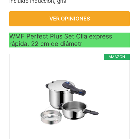
incluido inducción, gris
VER OPINIONES
WMF Perfect Plus Set Olla express
rápida, 22 cm de diámetr
AMAZON