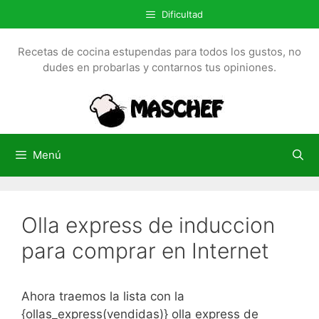
S
Dificultad
a
l
Recetas de cocina estupendas para todos los gustos, no
t
dudes en probarlas y contarnos tus opiniones.
a
r
a
l
c
Menú
o
n
t
Olla express de induccion
e
n
para comprar en Internet
i
d
o
Ahora traemos la lista con la
{ollas_express(vendidas)} olla express de