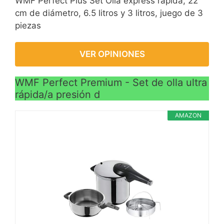
WMF Perfect Plus Set Olla express rápida, 22
cm de diámetro, 6.5 litros y 3 litros, juego de 3
piezas
VER OPINIONES
WMF Perfect Premium - Set de olla ultra
rápida/a presión d
AMAZON