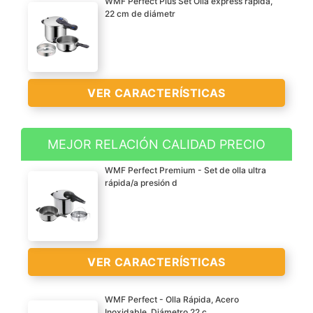
WMF Perfect Plus Set Olla express rápida,
22 cm de diámetr
VER CARACTERÍSTICAS
MEJOR RELACIÓN CALIDAD PRECIO
Olla Perfect Plus es uno
WMF Perfect Premium - Set de olla ultra
de los modelos conocidos
rápida/a presión d
de WMF; contiene una
base TransTherm apta
para todo tipo de
cocinas, incluido las de
VER CARACTERÍSTICAS
inducción
Incluye: una olla óptima
WMF Perfect - Olla Rápida, Acero
WMF Plus de 6,5 litros
Inoxidable, Diámetro 22 c