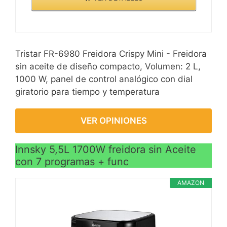
pared interior también
está hecha de acero
inoxidable que, en
comparación con otros
Tristar FR-6980 Freidora Crispy Mini - Freidora
modelos de plástico,
sin aceite de diseño compacto, Volumen: 2 L,
minimiza el sabor liberado
1000 W, panel de control analógico con dial
durante el calentamiento.
giratorio para tiempo y temperatura
Todo el material usado es
de livel alimentario, libre
de BPA y PFOA
VER OPINIONES
Innsky 5,5L 1700W freidora sin Aceite
con 7 programas + func
AMAZON